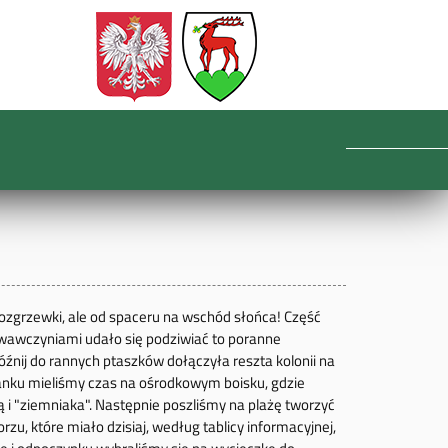
 rozgrzewki, ale od spaceru na wschód słońca! Część
howawczyniami udało się podziwiać to poranne
óźnij do rannych ptaszków dołączyła reszta kolonii na
anku mieliśmy czas na ośrodkowym boisku, gdzie
ą i "ziemniaka". Następnie poszliśmy na plażę tworzyć
rzu, które miało dzisiaj, według tablicy informacyjnej,