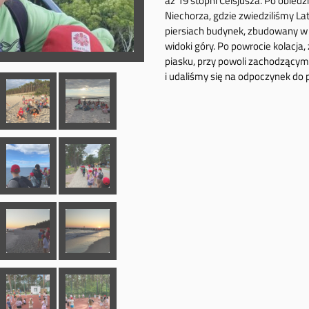
aż 19 stopni Celsjusza. Po obied
Niechorza, gdzie zwiedziliśmy La
piersiach budynek, zbudowany w 1
widoki góry. Po powrocie kolacja
piasku, przy powoli zachodzącym
i udaliśmy się na odpoczynek do 