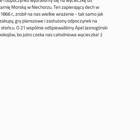
zie i odpoczynku wybraliśmy się na wycieczkę do
tarnię Morską w Niechorzu. Ten zapierający dech w
866 r., zrobił na nas wielkie wrażenie - tak samo jak
, zakupy, gry planszowe i zasłużony odpoczynek na
 słońcu. O 21 wspólnie odśpiewaliśmy Apel Jasnogórski
pokojów, bo jutro czeka nas całodniowa wycieczka! :)