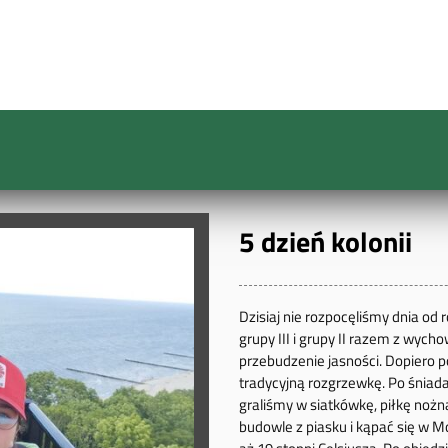
5 dzień kolonii
Dzisiaj nie rozpocęliśmy dnia od
grupy III i grupy II razem z wyc
przebudzenie jasności. Dopiero p
tradycyjną rozgrzewkę. Po śniad
graliśmy w siatkówkę, piłkę nożn
budowle z piasku i kąpać się w Mo