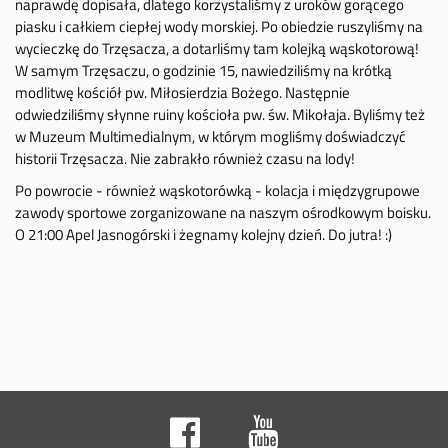
naprawdę dopisała, dlatego korzystaliśmy z uroków gorącego
piasku i całkiem ciepłej wody morskiej. Po obiedzie ruszyliśmy na
wycieczkę do Trzęsacza, a dotarliśmy tam kolejką wąskotorową!
W samym Trzęsaczu, o godzinie 15, nawiedziliśmy na krótką
modlitwę kościół pw. Miłosierdzia Bożego. Następnie
odwiedziliśmy słynne ruiny kościoła pw. św. Mikołaja. Byliśmy też
w Muzeum Multimedialnym, w którym mogliśmy doświadczyć
historii Trzęsacza. Nie zabrakło również czasu na lody!
Po powrocie - również wąskotorówką - kolacja i międzygrupowe
zawody sportowe zorganizowane na naszym ośrodkowym boisku.
O 21:00 Apel Jasnogórski i żegnamy kolejny dzień. Do jutra! :)