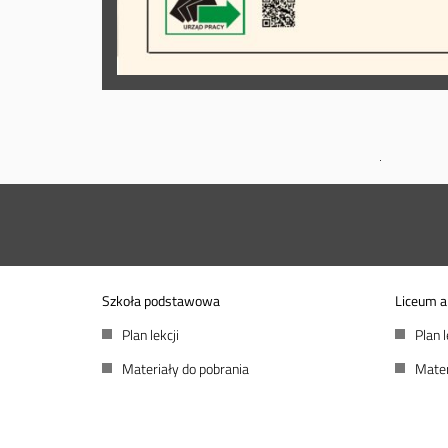
Szkoła podstawowa
Liceum a
Plan lekcji
Plan l
Materiały do pobrania
Mater