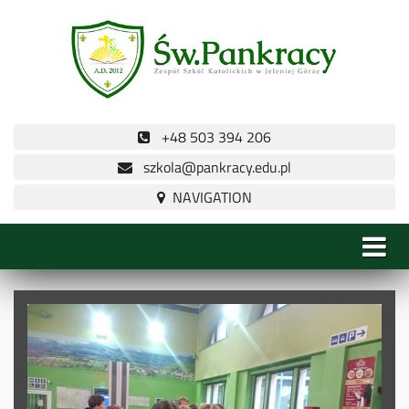
+48 503 394 206
szkola@pankracy.edu.pl