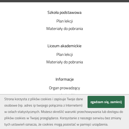
Szkoła podstawowa
Plan lekcji
Materiały do pobrania
Liceum akademickie
Plan lekcji
Materiały do pobrania
Informacje
Organ prowadzący
przekaż 1,5%
Strona korzysta z plików cookies i zapisuje Twoje dane
zgadzam się, zamknij
Polityka prywatności
osobowe (np. adres ip twojego połącznia z Internetem)
Kontakt
w celach statystycznych. Możesz określić warunki przechowywania lub dostępu do
plików cookies w Twojej przeglądarce. Korzystanie z naszego serwisu bez zmiany
tych ustawień oznacza, że cookies mogą pozostać w pamięci urządzenia.