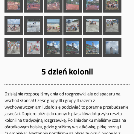
5 dzień kolonii
Dzisiaj nie rozpocęliśmy dnia od rozgrzewki, ale od spaceru na
wschód słońca! Część grupy III i grupy II razem z
wychowawczyniami udało się podziwiać to poranne przebudzenie
jasności. Dopiero późnij do rannych ptaszków dołączyła reszta
kolonii na tradycyjną rozgrzewkę. Po śniadanku mieliśmy czas na
ośrodkowym boisku, gdzie graliśmy w siatkówkę, piłkę nożną i
"ziemniaka". Następnie poszliśmy na plażę tworzyć budowle z