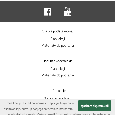
Szkoła podstawowa
Plan lekcji
Materiały do pobrania
Liceum akademickie
Plan lekcji
Materiały do pobrania
Informacje
Organ prowadzący
Strona korzysta z plików cookies i zapisuje Twoje dane
przekaż 1,5%
zgadzam się, zamknij
osobowe (np. adres ip twojego połącznia z Internetem)
Polityka prywatności
w celach statystycznych. Możesz określić warunki przechowywania lub dostępu do