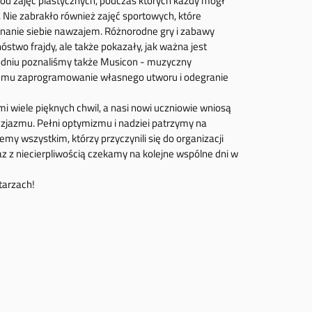
y od zajęć plastycznych, podczas których każdy mógł
. Nie zabrakło również zajęć sportowych, które
znanie siebie nawzajem. Różnorodne gry i zabawy
stwo frajdy, ale także pokazały, jak ważna jest
odniu poznaliśmy także Musicon - muzyczny
demu zaprogramowanie własnego utworu i odegranie
mi wiele pięknych chwil, a nasi nowi uczniowie wniosą
uzjazmu. Pełni optymizmu i nadziei patrzymy na
my wszystkim, którzy przyczynili się do organizacji
az z niecierpliwością czekamy na kolejne wspólne dni w
tarzach!