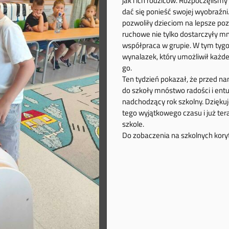
jak i ich rodziców. Rozpoczęliśm
dać się ponieść swojej wyobraźni
pozwoliły dzieciom na lepsze po
ruchowe nie tylko dostarczyły mnó
współpraca w grupie. W tym tyg
wynalazek, który umożliwił każ
go.
Ten tydzień pokazał, że przed na
do szkoły mnóstwo radości i ent
nadchodzący rok szkolny. Dziękuje
tego wyjątkowego czasu i już ter
szkole.
Do zobaczenia na szkolnych kory