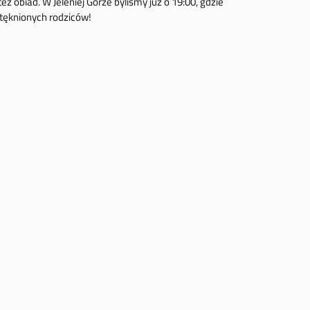
ż obiad. W Jeleniej Górze byliśmy już o 19:00, gdzie
stęknionych rodziców!