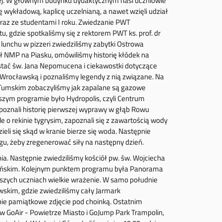
ckiej. W głównym budynku dydaktycznym nasi uczniowie
ę wykładową, kaplicę uczelnianą, a nawet wzięli udział
wraz ze studentami I roku. Zwiedzanie PWT
u, gdzie spotkaliśmy się z rektorem PWT ks. prof. dr
lunchu w pizzeri zwiedziliśmy zabytki Ostrowa
ł NMP na Piasku, omówiliśmy historię kłódek na
tać św. Jana Nepomucena i ciekawostki dotyczące
ę Wrocławską i poznaliśmy legendy z nią związane. Na
 Tumskim zobaczyliśmy jak zapalane są gazowe
szym programie było Hydropolis, czyli Centrum
 poznali historię pierwszej wyprawy w głąb Rowu
le o rekinie tygrysim, zapoznali się z zawartością wody
eli się skąd w kranie bierze się woda. Następnie
egu, żeby zregenerować siły na następny dzień.
a. Następnie zwiedziliśmy kościół pw. św. Wojciecha
kańskim. Kolejnym punktem programu była Panorama
szych uczniach wielkie wrażenie. W samo południe
wskim, gdzie zwiedziliśmy cały Jarmark
bie pamiątkowe zdjęcie pod choinką. Ostatnim
 GoAir - Powietrze Miasto i GoJump Park Trampolin,