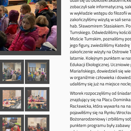
udali się do biblioteki akademi
zobaczyli sale informatyczną, sal
w wykładzie wstępu do filozofii 
zakończyliśmy wizytą w sali senat
hab. Sławomirem Stasiakiem. Po 
Tumskiego. Odwiedziliśmy kośció
Moście Tumskim, poznaliśmy pos
jego figury, zwiedziliśmy Katedr
zakończenie wizyty na Ostrowie
latarnie. Kolejnym punktem w na
Edukacji Ekologicznej. Uczniowie
Mariańskiego, dowiedzieli się wie
w organiźmie człowieka i dowiedzi
udaliśmy się już na miejsce nocl
Wtorek rozpoczęliśmy od śniadani
znajdujący się na Placu Domini
Racławicka, która wywarła na na
pojawiliśmy się na Rynku Wrocła
Bożonarodzeniowy i zrbiliśmy so
punktem programu były zabawy w