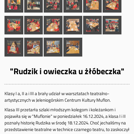
"Rudzik i owieczka u żłóbeczka"
Klasy I a, II a i III a brały udział w warsztatach teatralno-
artystycznych w Jeleniogórskim Centrum Kultury Muflon.
Klasa III przetarła szlaki młodszym kolegom i koleżankom i
pojawiła się w "Muflonie" w poniedziałek 16.12.2024, a klasa I i II
poznały historię Rudzika w środę 18.12.2024. Choć jechaliśmy na
przedstawienie teatralne w technice czarnego teatru, to zaskoczył