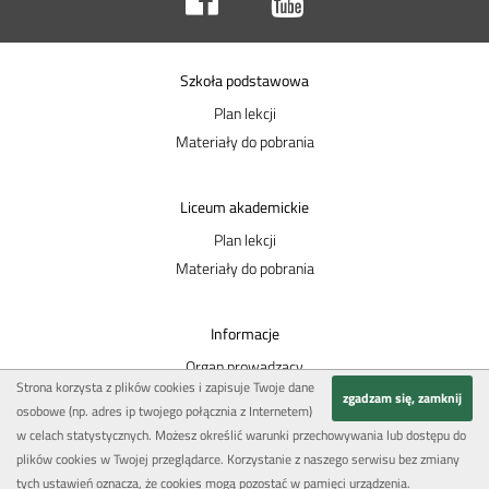
Szkoła podstawowa
Plan lekcji
Materiały do pobrania
Liceum akademickie
Plan lekcji
Materiały do pobrania
Informacje
Organ prowadzący
Strona korzysta z plików cookies i zapisuje Twoje dane
przekaż 1,5%
zgadzam się, zamknij
osobowe (np. adres ip twojego połącznia z Internetem)
Polityka prywatności
w celach statystycznych. Możesz określić warunki przechowywania lub dostępu do
Kontakt
plików cookies w Twojej przeglądarce. Korzystanie z naszego serwisu bez zmiany
tych ustawień oznacza, że cookies mogą pozostać w pamięci urządzenia.