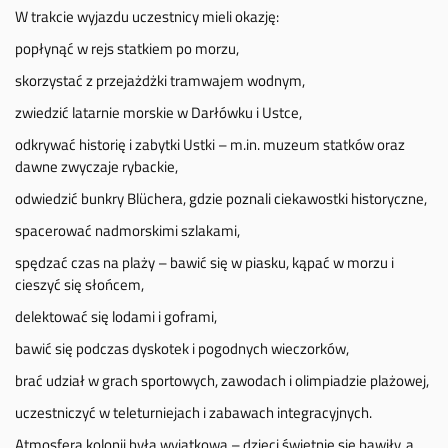
W trakcie wyjazdu uczestnicy mieli okazję:
popłynąć w rejs statkiem po morzu,
skorzystać z przejażdżki tramwajem wodnym,
zwiedzić latarnie morskie w Darłówku i Ustce,
odkrywać historię i zabytki Ustki – m.in. muzeum statków oraz
dawne zwyczaje rybackie,
odwiedzić bunkry Blüchera, gdzie poznali ciekawostki historyczne,
spacerować nadmorskimi szlakami,
spędzać czas na plaży – bawić się w piasku, kąpać w morzu i
cieszyć się słońcem,
delektować się lodami i goframi,
bawić się podczas dyskotek i pogodnych wieczorków,
brać udział w grach sportowych, zawodach i olimpiadzie plażowej,
uczestniczyć w teleturniejach i zabawach integracyjnych.
Atmosfera kolonii była wyjątkowa – dzieci świetnie się bawiły, a