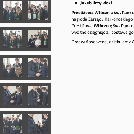
Jakub Krzywicki
Prestiżowa Włócznia św. Pank
nagroda Zarządu Karkonoskiego 
Prestiżową
Włócznię św. Pankr
wybitne osiągnięcia i postawę g
Drodzy Absolwenci, dziękujemy W