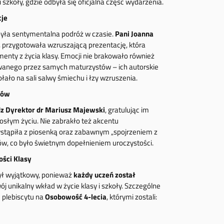
i szkoły, gdzie odbyła się oficjalna część wydarzenia.
cje
ła sentymentalna podróż w czasie.
Pani Joanna
 przygotowała wzruszającą prezentację, która
nty z życia klasy. Emocji nie brakowało również
owanego przez samych maturzystów – ich autorskie
ało na sali salwy śmiechu i łzy wzruszenia.
gów
z Dyrektor dr Mariusz Majewski
, gratulując im
rosłym życiu. Nie zabrakło też akcentu
stąpiła z piosenką oraz zabawnym „spojrzeniem z
ów, co było świetnym dopełnieniem uroczystości.
ości Klasy
ł wyjątkowy, ponieważ
każdy uczeń został
ój unikalny wkład w życie klasy i szkoły. Szczególne
 plebiscytu na
Osobowość 4-lecia
, którymi zostali: