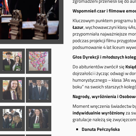
zgromadzeni przenieśli się do aul
Wspomnień czar i filmowe emo
Kluczowym punktem programu by
Łazur
, wychowawczyni klasy 4As,
przypomniała najważniejsze mome
podczas projekcji filmu przygot
podsumowanie 4 lat liceum wywoł
Głos Dyrekcji i młodszych kole
Do abiturientów zwrócił się
Ksiąd
dojrzałości i życząc odwagi w do
humorystycznego – klasa 3As wy
boku” na swoich starszych koleg
Nagrody, wyróżnienia i Osobow
Moment wręczenia świadectw by
indywidualnie wyróżniony
za sw
gratulacje należą się zwycięzcom
Danuta Pełczyńska