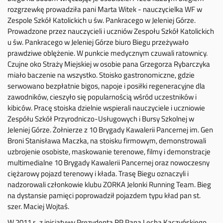
rozgrzewkę prowadziła pani Marta Witek - nauczycielka WF w
Zespole Szkół Katolickich u św. Pankracego w Jeleniej Górze.
Prowadzone przez nauczycieli i uczniów Zespołu Szkół Katolickich
u św. Pankracego w Jeleniej Górze biuro Biegu przeżywało
prawdziwe oblężenie. W punkcie medycznym czuwali ratownicy.
Czujne oko Straży Miejskiej w osobie pana Grzegorza Rybarczyka
miało baczenie na wszystko. Stoisko gastronomiczne, gdzie
serwowano bezpłatnie bigos, napoje i posiłki regeneracyjne dla
zawodników, cieszyło się popularnością wśród uczestników i
kibiców. Pracę stoiska dzielnie wspierali nauczyciele i uczniowie
Zespółu Szkół Przyrodniczo-Usługowych i Bursy Szkolnej w
Jeleniej Górze. Żołnierze z 10 Brygady Kawalerii Pancernej im. Gen
Broni Stanisława Maczka, na stoisku firmowym, demonstrowali
uzbrojenie osobiste, maskowanie terenowe, filmy i demonstracje
multimedialne 10 Brygady Kawalerii Pancernej oraz nowoczesny
ciężarowy pojazd terenowy i kłada. Trasę Biegu oznaczyli i
nadzorowali członkowie klubu ZORKA Jelonki Running Team. Bieg
na dystansie pamięci poprowadził pojazdem typu kład pan st.
szer. Maciej Wojtaś.
W 2011 r., z inicjatywy Prezydenta RP Pana Lecha Kaczyńskiego,