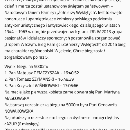
dzień 1 marca został ustanowiony świętem państwowym –
Narodowym Dniem Pamięci „Żołnierzy Wyklętych”. Jest to święto
honorujące i upamiętniające żołnierzy polskiego podziemia
antykomunistycznego i antysowieckiego, działającego w latach
1944 – 1963 w obrębie przedwojennych granic RP. W 2013 grupa
pasjonatów i działaczy społecznych postanowiła zorganizować
„Tropem Wilczym. Bieg Pamięci Żołnierzy Wyklętych”, od 2015 bieg
ma charakter ogólnopolski. W Jeleniej Górze bieg został
zorganizowany po raz 5.
Wyniki Biegu na 5000m:
1. Pan Mateusz DEMCZYSZAK - 16:40:52
2. Pan Tomasz SZYMAŃSKI - 16:48:39
3. Pan Krzysztof WIŚNIOWSKI - 17:06:66
Na mecie jako pierwsza kobieta zameldowała się Pani Martyna
MASŁOWSKA
Najstarszą uczestniczką biegu na 5000m była Pani Genowefa
NOWAKOWSKA
Najmłodszym uczestnikiem biegu na dystansie pamięci był Jaś
ŁAZUR (6 miesięcy)