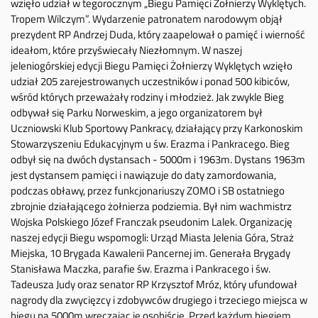
wzięło udział w tegorocznym „Biegu Pamięci Żołnierzy Wyklętych.
Tropem Wilczym”. Wydarzenie patronatem narodowym objął
prezydent RP Andrzej Duda, który zaapelował o pamięć i wierność
ideałom, które przyświecały Niezłomnym. W naszej
jeleniogórskiej edycji Biegu Pamięci Żołnierzy Wyklętych wzięło
udział 205 zarejestrowanych uczestników i ponad 500 kibiców,
wśród których przeważały rodziny i młodzież. Jak zwykle Bieg
odbywał się Parku Norweskim, a jego organizatorem był
Uczniowski Klub Sportowy Pankracy, działający przy Karkonoskim
Stowarzyszeniu Edukacyjnym u św. Erazma i Pankracego. Bieg
odbył się na dwóch dystansach - 5000m i 1963m. Dystans 1963m
jest dystansem pamięci i nawiązuje do daty zamordowania,
podczas obławy, przez funkcjonariuszy ZOMO i SB ostatniego
zbrojnie działającego żołnierza podziemia. Był nim wachmistrz
Wojska Polskiego Józef Franczak pseudonim Lalek. Organizację
naszej edycji Biegu wspomogli: Urząd Miasta Jelenia Góra, Straż
Miejska, 10 Brygada Kawalerii Pancernej im. Generała Brygady
Stanisława Maczka, parafie św. Erazma i Pankracego i św.
Tadeusza Judy oraz senator RP Krzysztof Mróz, który ufundował
nagrody dla zwycięzcy i zdobywców drugiego i trzeciego miejsca w
biegu na 5000m wręczając je osobiście. Przed każdym biegiem