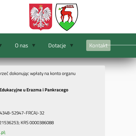
O nas
Dotacje
Kontakt
rzeć dokonując wpłaty na konto organu
Edukacyjne u Erazma i Pankracego
24348-52947-FRCAJ-32
21536253; KRS 0000386088
.pl
;