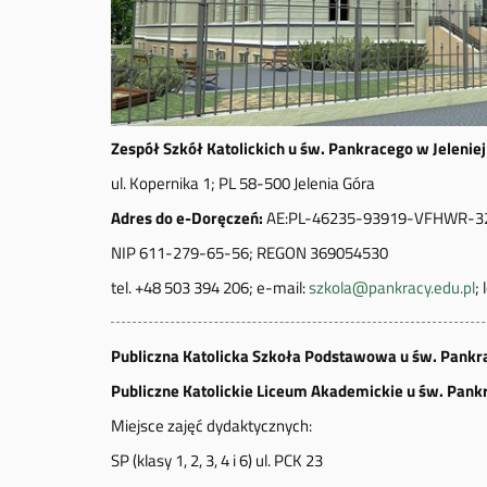
Zespół Szkół Katolickich u św. Pankracego w Jelenie
ul. Kopernika 1; PL 58-500 Jelenia Góra
Adres do e-Doręczeń:
AE:PL-46235-93919-VFHWR-3
NIP 611-279-65-56; REGON 369054530
tel. +48 503 394 206; e-mail:
szkola@pankracy.edu.pl
;
Publiczna Katolicka Szkoła Podstawowa u św. Pankra
Publiczne Katolickie Liceum Akademickie u św. Pankr
Miejsce zajęć dydaktycznych:
SP (klasy 1, 2, 3, 4 i 6) ul. PCK 23