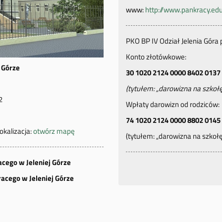
www:
http://www.pankracy.edu
PKO BP IV Odział Jelenia Góra 
Konto złotówkowe:
j Górze
30 1020 2124 0000 8402 0137
(tytułem: „darowizna na szkołę
2
Wpłaty darowizn od rodziców:
74 1020 2124 0000 8802 0145
 lokalizacja:
otwórz mapę
(tytułem: „darowizna na szkołę
cego w Jeleniej Górze
acego w Jeleniej Górze