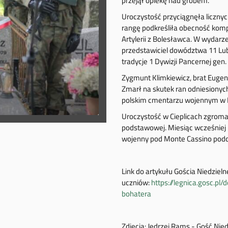
przejął opiekę nad grobem.
Uroczystość przyciągnęła licznych
rangę podkreśliła obecność komp
Artylerii z Bolesławca. W wydarz
przedstawiciel dowództwa 11 Lubu
tradycje 1 Dywizji Pancernej gen
Zygmunt Klimkiewicz, brat Eugen
Zmarł na skutek ran odniesionyc
polskim cmentarzu wojennym w L
Uroczystość w Cieplicach zgroma
podstawowej. Miesiąc wcześniej u
wojenny pod Monte Cassino podcz
Link do artykułu Gościa Niedzie
uczniów:
https://legnica.gosc.pl
bohatera
Zdjęcia: Jędrzej Rams - Gość Nied