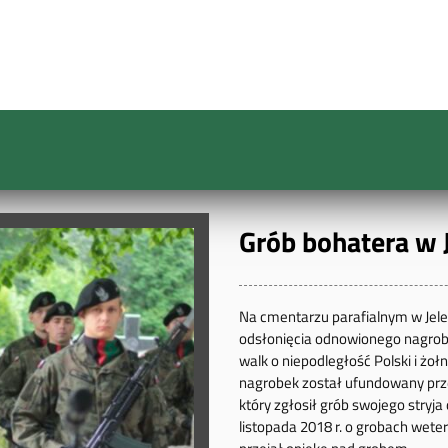
Grób bohatera w J
Na cmentarzu parafialnym w Jelen
odsłonięcia odnowionego nagrob
walk o niepodległość Polski i żoł
nagrobek został ufundowany prze
który zgłosił grób swojego stryja
listopada 2018 r. o grobach wete