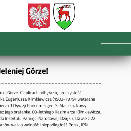
eleniej Górze!
iej Górze-Cieplicach odbyła się uroczystość
ka Eugeniusza Klimkiewicza (1903-1979), weterana
nierza 1 Dywizji Pancernej gen. S. Maczka. Nowy
z jego bratanka, 89-letniego Kazimierza Klimkiewicza,
 do Instytutu Pamięci Narodowej. Dzięki ustawie z 22
ranów walk o wolność i niepodległość Polski, IPN