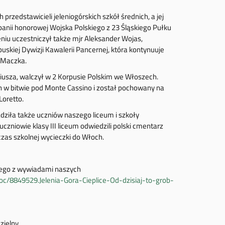
 przedstawicieli jeleniogórskich szkół średnich, a jej
anii honorowej Wojska Polskiego z 23 Śląskiego Pułku
eniu uczestniczył także mjr Aleksander Wojas,
skiej Dywizji Kawalerii Pancernej, która kontynuuje
. Maczka.
iusza, walczył w 2 Korpusie Polskim we Włoszech.
h w bitwie pod Monte Cassino i został pochowany na
oretto.
dziła także uczniów naszego liceum i szkoły
czniowie klasy III liceum odwiedzili polski cmentarz
as szkolnej wycieczki do Włoch.
lnego z wywiadami naszych
/doc/8849529.Jelenia-Gora-Cieplice-Od-dzisiaj-to-grob-
zielny.