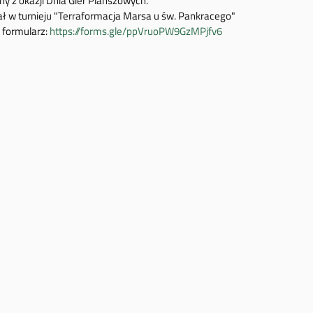
y z okazji Dnia Gier Planszowych.
ał w turnieju "Terraformacja Marsa u św. Pankracego"
 formularz:
https://forms.gle/ppVruoPW9GzMPjfv6