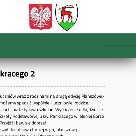
kracego 2
uczniów wraz z rodzinami na drugą edycję Planszówek
y możemy spędzić wspólnie - uczniowie, rodzice,
ściach, niż te typowo szkolne. Wydarzenie odbędzie się
 Szkoły Podstawowej u św. Pankracego w Jeleniej Górze
 Przyjdź i baw się dobrze!
szył dodatkowo turniej w grę planszową