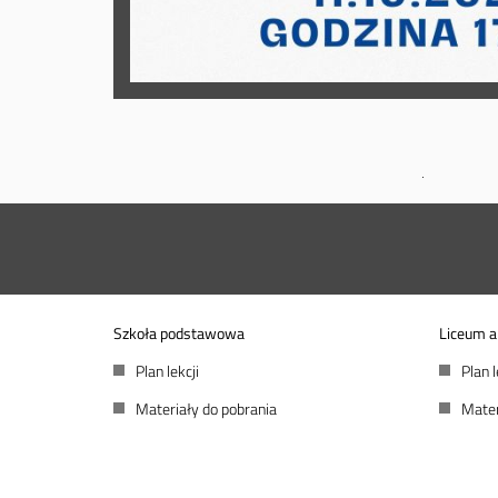
Szkoła podstawowa
Liceum a
Plan lekcji
Plan l
Materiały do pobrania
Mater