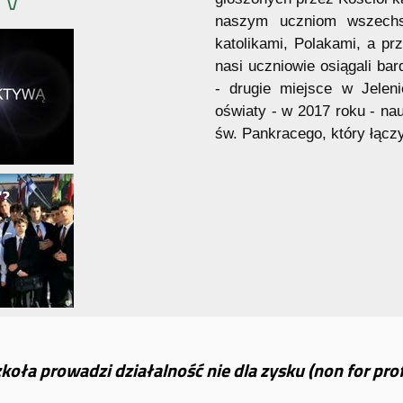
TV
naszym uczniom wszechst
katolikami, Polakami, a p
nasi uczniowie osiągali b
- drugie miejsce w Jelen
oświaty - w 2017 roku - n
św. Pankracego, który łącz
koła prowadzi działalność nie dla zysku (non for prof