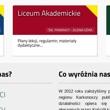
Liceum Akademickie
Plany lekcji, regulamin, materiały
dydaktyczne...
nas?
Co wyróżnia nas
CI
W 2012 roku założyliśmy pi
regionu Karkonoszy publi
działalności opiera się
głoszonych przez Kościół ka