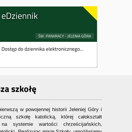
eDziennik
Dostęp do dziennika elektronicznego...
za szkołę
erwszą w powojennej historii Jeleniej Góry i
czną szkołę katolicką, której całokształt
 na systemie wartości chrześcijańskich,
tolicki. Realizując misję Szkoły, umożliwiamy