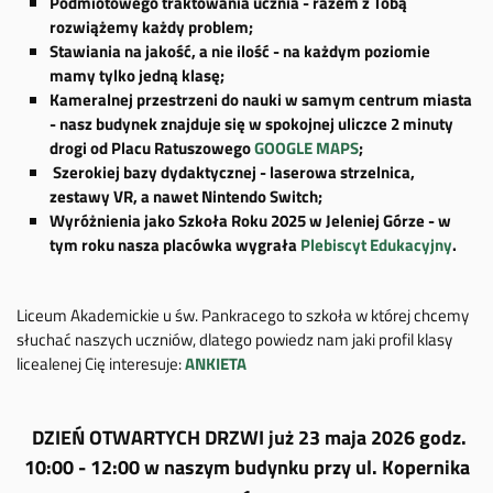
Podmiotowego traktowania ucznia - razem z Tobą
rozwiążemy każdy problem;
Stawiania na jakość, a nie ilość - na każdym poziomie
mamy tylko jedną klasę;
Kameralnej przestrzeni do nauki w samym centrum miasta
- nasz budynek znajduje się w spokojnej uliczce 2 minuty
drogi od Placu Ratuszowego
GOOGLE MAPS
;
Szerokiej bazy dydaktycznej - laserowa strzelnica,
zestawy VR, a nawet Nintendo Switch;
Wyróżnienia jako Szkoła Roku 2025 w Jeleniej Górze - w
tym roku nasza placówka wygrała
Plebiscyt Edukacyjny
.
Liceum Akademickie u św. Pankracego to szkoła w której chcemy
słuchać naszych uczniów, dlatego powiedz nam jaki profil klasy
licealenej Cię interesuje:
ANKIETA
DZIEŃ OTWARTYCH DRZWI już 23 maja 2026 godz.
10:00 - 12:00 w naszym budynku przy ul. Kopernika