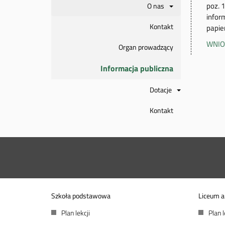
poz. 
O nas
infor
Kontakt
papie
WNIO
Organ prowadzący
Informacja publiczna
Dotacje
Kontakt
Szkoła podstawowa
Liceum a
Plan lekcji
Plan l