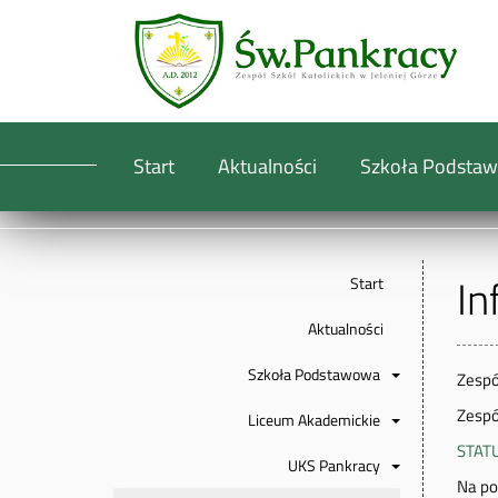
Start
Aktualności
Szkoła Podsta
In
Start
Aktualności
Szkoła Podstawowa
Zespó
Zespó
Liceum Akademickie
STAT
UKS Pankracy
Na pod