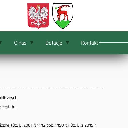
O nas
Dotacje
Kontakt
ublicznych.
 statutu.
ej (Dz. U. 2001 Nr 112 poz. 1198, t.j. Dz. U. z 2019 r.