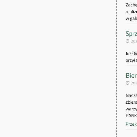
Zachę
reali
w gale
Sprz
202
Już 0
przył
Bier
202
Nasza
zbier
warzy
PANK
Przek