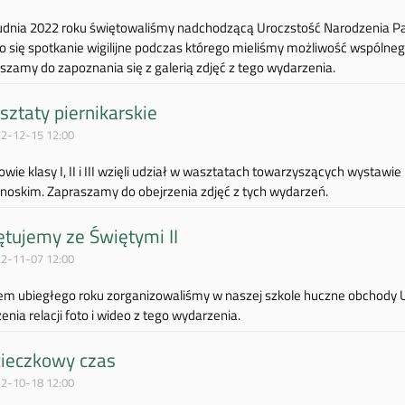
udnia 2022 roku świętowaliśmy nadchodzącą Uroczstość Narodzenia Pa
o się spotkanie wigilijne podczas którego mieliśmy możliwość wspóln
szamy do zapoznania się z galerią zdjęć z tego wydarzenia.
ztaty piernikarskie
2-12-15 12:00
owie klasy I, II i III wzięli udział w wasztatach towarzyszących wystaw
noskim. Zapraszamy do obejrzenia zdjęć z tych wydarzeń.
tujemy ze Świętymi II
2-11-07 12:00
m ubiegłego roku zorganizowaliśmy w naszej szkole huczne obchody U
enia relacji foto i wideo z tego wydarzenia.
ieczkowy czas
2-10-18 12:00