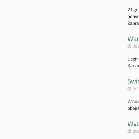
21 gr
odbył
Zapra
Wars
202
Uczni
Karko
Świę
202
Wzore
obejrz
Wyc
202