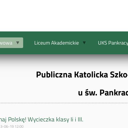
awowa
Liceum Akademickie
UKS Pankrac
Publiczna Katolicka Sz
u św. Pankra
aj Polskę! Wycieczka klasy Ii i III.
3-06-19 12:00