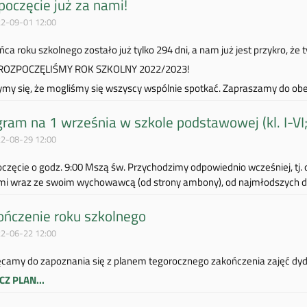
oczęcie już za nami!
2-09-01 12:00
ca roku szkolnego zostało już tylko 294 dni, a nam już jest przykro, że ty
 ROZPOCZĘLIŚMY ROK SZKOLNY 2022/2023!
ymy się, że mogliśmy się wszyscy wspólnie spotkać. Zapraszamy do obejrz
ram na 1 września w szkole podstawowej (kl. I-VI;
2-08-29 12:00
częcie o godz. 9:00 Mszą św. Przychodzimy odpowiednio wcześniej, tj. 
mi wraz ze swoim wychowawcą (od strony ambony), od najmłodszych do
ończenie roku szkolnego
2-06-22 12:00
camy do zapoznania się z planem tegorocznego zakończenia zajęć dyd
Z PLAN...